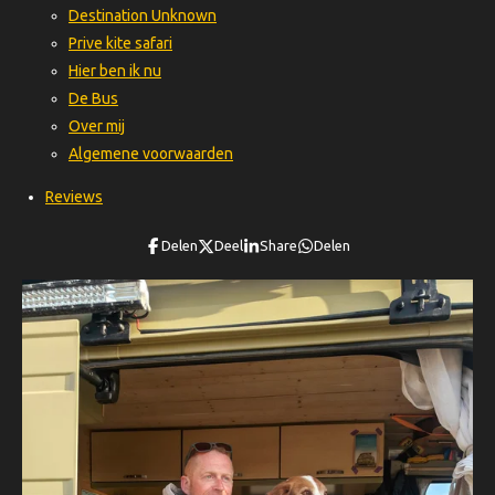
Destination Unknown
Prive kite safari
Hier ben ik nu
De Bus
Over mij
Algemene voorwaarden
Reviews
Delen
Deel
Share
Delen