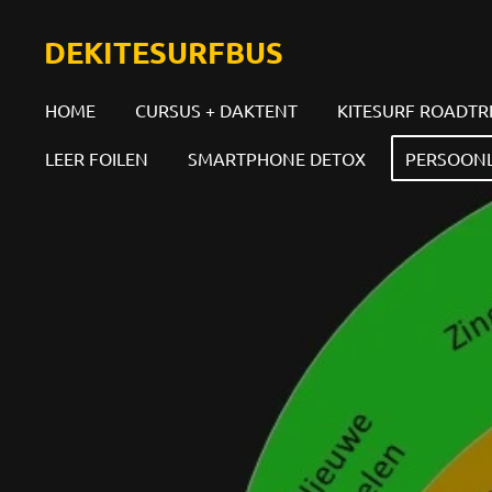
Ga
DEKITESURFBUS
direct
naar
HOME
CURSUS + DAKTENT
KITESURF ROADTR
de
hoofdinhoud
LEER FOILEN
SMARTPHONE DETOX
PERSOONL