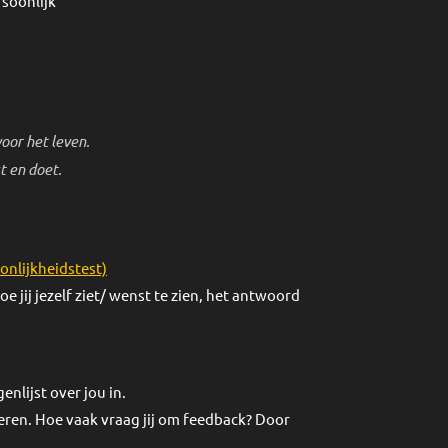
soonlijk
oor het leven.
t en doet.
onlijkheidstest)
e jij jezelf ziet/ wenst te zien, het antwoord
nlijst over jou in.
ren. Hoe vaak vraag jij om feedback? Door