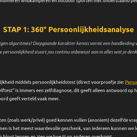
mbineren wildkamperen en outdoor sporten met onderstaand per
STAP 1: 360° Persoonlijkheidsanalyse
igen algoritmes? Diepgaande karakter kennis vormt een handleiding v
 persoonlijkheid stuurt jou continu onbewust aan in alles wat je denk
kheid middels persoonlijkheidstest (direct voorproefje zie:
Perso
elftest" is immers een zelfdiagnose, dit geeft alleen antwoord op ho
ord geeft verteld vaak meer.
ten (zoals werk/privé) goed kennen vullen (anoniem) dezelfde vrage
en is het meest waardevolle geschenk, van iedereen kunnen we le
n bloot leggen en zien we hoe jij op anderen overkomt.