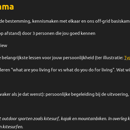
mma
de bestemming, kennismaken met elkaar en ons off-grid basiska
(op afstand) door 3 personen die jou goed kennen
view
 belangrijkste lessen voor jouw persoonlijkheid (ter illustratie:
Ty
en "what are you living for vs what do you do for living". Wat wil
aker als je dat wenst): persoonlijke begeleiding bij de uitvoering,
utdoor sporten zoals kitesurf, kajak en mountainbiken. In overleg 
en kitesurfen.