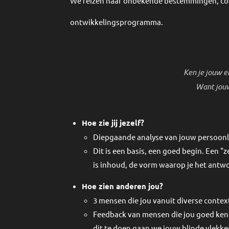
We reizen naar onbekende bestemmingen, co
ontwikkelingsprogramma.
Ken je jouw e
Want jouw
Hoe zie jij jezelf?
Diepgaande analyse van jouw persoonlij
Dit is een basis, een goed begin. Een "z
is inhoud, de vorm waarop je het antwo
Hoe zien anderen jou?
3 mensen die jou vanuit diverse contex
Feedback van mensen die jou goed kenn
dit te doen gaan we jouw blinde vlekke