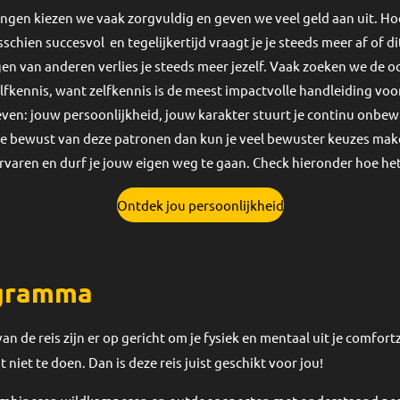
en kiezen we vaak zorgvuldig en geven we veel geld aan uit. Hoe 
sschien succesvol en tegelijkertijd vraagt je je steeds meer af of di
en van anderen verlies je steeds meer jezelf. Vaak zoeken we de o
 zelfkennis, want zelfkennis is de meest impactvolle handleiding voo
ven: jouw persoonlijkheid, jouw karakter stuurt je continu onbe
ij je bewust van deze patronen dan kun je veel bewuster keuzes mak
rvaren en durf je jouw eigen weg te gaan. Check hieronder hoe h
Ontdek jou persoonlijkheid
gramma
an de reis zijn er op gericht om je fysiek en mentaal uit je comfort
it niet te doen. Dan is deze reis juist geschikt voor jou!