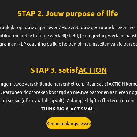
STAP 2. Jouw
purpose of life
erugkijkt op jouw eigen leven? Hoe ziet jouw gedroomde levensverh
bineren met je huidige werkelijkheid, je omgeving, werk en naas
ram en NLP coaching ga ik je helpen bij het instellen van je perso
STAP 3.
satisf
ACTION
ingen, twee verschillende hersenhelften. Maar satisfACTION komt v
 Patronen doorbreken kost tijd en nieuwe patronen aanleren nog mee
essie (of zo vaal als jij wilt). Zolang je blijft reflecteren en iem
THINK BIG & ACT SMALL
Kennismakingssessie