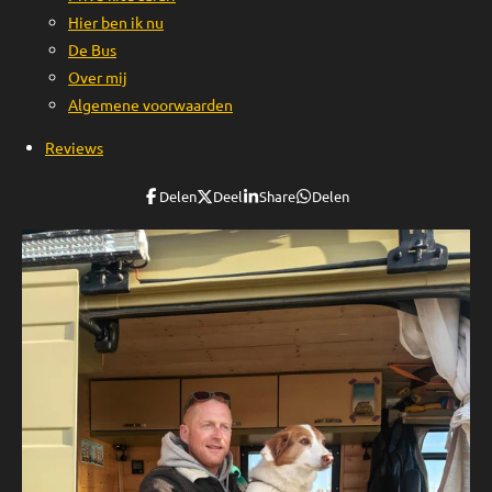
Hier ben ik nu
De Bus
Over mij
Algemene voorwaarden
Reviews
Delen
Deel
Share
Delen